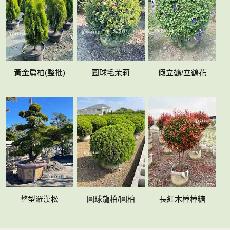
黃金扁柏(整批)
圓球毛茉莉
假立鶴/立鶴花
整型羅漢松
圓球龍柏/圓柏
長紅木棒棒糖