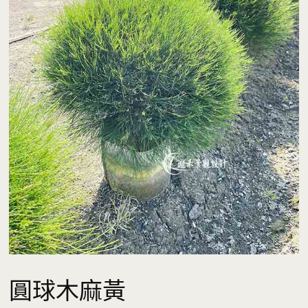
圓球木麻黃