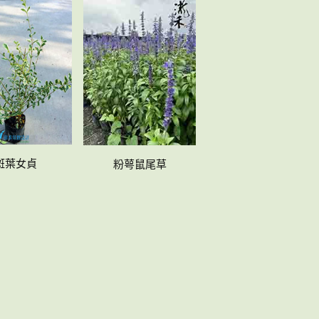
斑葉女貞
粉萼鼠尾草