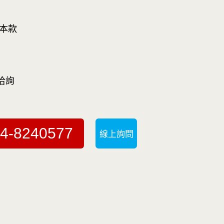
基本款
洽詢
4-8240577
線上詢問