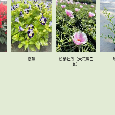
夏堇
松葉牡丹（大花馬齒
莧）